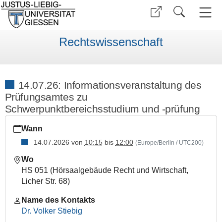
Rechtswissenschaft
14.07.26: Informationsveranstaltung des
Prüfungsamtes zu
Schwerpunktbereichsstudium und -prüfung
https://www.uni-
Wann
giessen.de/de/fbz/fb01/news/termine/infopa_spb_14-
07.26
14.07.2026
von
10:15
bis
12:00
(Europe/Berlin / UTC200)
14.07.26:
Wo
Informationsveranstaltung
HS 051 (Hörsaalgebäude Recht und Wirtschaft,
des
Licher Str. 68)
Prüfungsamtes
zu
Name des Kontakts
Schwerpunktbereichsstudium
Dr. Volker Stiebig
und