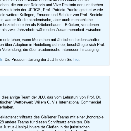
ehen, die von der Rektorin und Vize-Rektorin der juristischen
Vizerektorin der UFRGS, Prof. Patricia Pranke geleitet wurde.
ele weitere Kollegen, Freunde und Schüler von Prof. Benicke.
or, was er für die akademische, aber auch menschliche
ie bezeichnete ihn als Brückenbauer – Brücken, von denen
ehr als zwei Jahrzehnte währenden Zusammenarbeit zwischen
gen entstehen, wenn Menschen mit ähnlichen Leidenschaften
 über Adoption in Heidelberg schrieb, beschäftigte sich Prof.
e Verbindung, die über akademische Interessen hinausging.
nk
. Die Pressemitteilung der JLU finden Sie
hier
.
s diesjährige Team der JLU, das vom Lehrstuhl von Prof. Dr.
istischen Wettbewerb Willem C. Vis International Commercial
erhalten.
Beklagtenschriftsatz des Gießener Teams mit einer „honorable
8 andere Teams für diesen Schriftsatz erhielten. Die
r Justus-Liebig-Universität Gießen in der juristischen