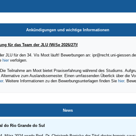
Ankündigungen und wichtige Informationen
ung für das Team der JLU (WiSe 2026/27)!
r JLU für den 34. Vis Moot läuft! Bewerbungen an: ipr@recht.uni-giessen.d
ie
hier
verfolgen.
Die Teilnahme am Moot bietet Praxiserfahrung während des Studiums. Aufgrund
e Alternative zum Auslandssemester. Einen umfassenden Überlick über die Vor
er
. Weitere Informationen zu den Bewerbungsunterlagen finden Sie
hier
. Bewe
News
al do Rio Grande do Sul
. März 2024 wurde Prof. Dr. Christoph Benicke der Titel
doctor honoris caus