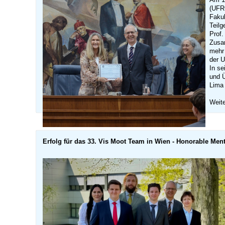
(UFRG
Fakul
Teilg
Prof.
Zusam
mehr 
der U
In se
und Ü
Lima 
Weite
Erfolg für das 33. Vis Moot Team in Wien - Honorable Men