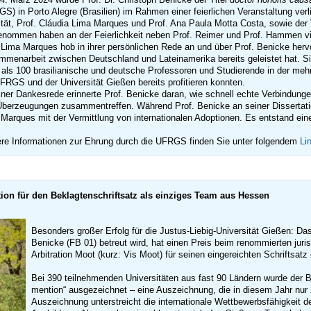
S) in Porto Alegre (Brasilien) im Rahmen einer feierlichen Veranstaltung verli
tät, Prof. Cláudia Lima Marques und Prof. Ana Paula Motta Costa, sowie der 
enommen haben an der Feierlichkeit neben Prof. Reimer und Prof. Hammen vi
 Lima Marques hob in ihrer persönlichen Rede an und über Prof. Benicke herv
menarbeit zwischen Deutschland und Lateinamerika bereits geleistet hat. S
als 100 brasilianische und deutsche Professoren und Studierende in der m
FRGS und der Universität Gießen bereits profitieren konnten.
iner Dankesrede erinnerte Prof. Benicke daran, wie schnell echte Verbindun
berzeugungen zusammentreffen. Während Prof. Benicke an seiner Dissertation
Marques mit der Vermittlung von internationalen Adoptionen. Es entstand ein
re Informationen zur Ehrung durch die UFRGS finden Sie unter folgendem
Li
tion für den Beklagtenschriftsatz als einziges Team aus Hessen
Besonders großer Erfolg für die Justus-Liebig-Universität Gießen: Da
Benicke (FB 01) betreut wird, hat einen Preis beim renommierten jur
Arbitration Moot (kurz: Vis Moot) für seinen eingereichten Schriftsatz 
B
ei 390 teilnehmenden Universitäten aus fast 90 Ländern wurde der 
mention“ ausgezeichnet – eine Auszeichnung, die in diesem Jahr nur 2
Auszeichnung unterstreicht die internationale Wettbewerbsfähigkeit de