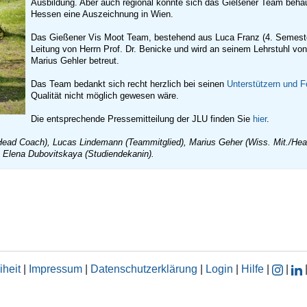
Ausbildung. Aber auch regional konnte sich das Gießener Team behaup
Hessen eine Auszeichnung in Wien.
Das Gießener Vis Moot Team, bestehend aus Luca Franz (4. Semester
Leitung von Herrn Prof. Dr. Benicke und wird an seinem Lehrstuhl von
Marius Gehler betreut.
Das Team bedankt sich recht herzlich bei seinen
Unterstützern und F
Qualität nicht möglich gewesen wäre.
Die entsprechende Pressemitteilung der JLU finden Sie
hier
.
./Head Coach), Lucas Lindemann (Teammitglied), Marius Geher (Wiss. Mit./Hea
. Elena Dubovitskaya (Studiendekanin).
iheit
|
Impressum
|
Datenschutzerklärung
|
Login
|
Hilfe
|
|