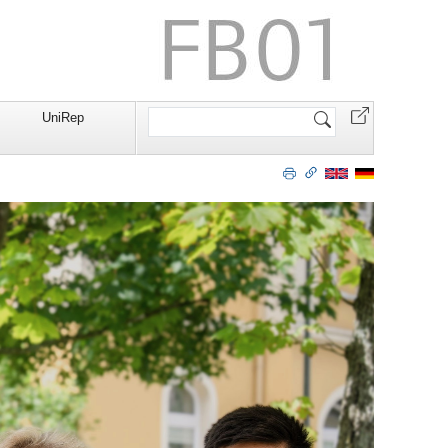
Website
UniRep
durchsuchen