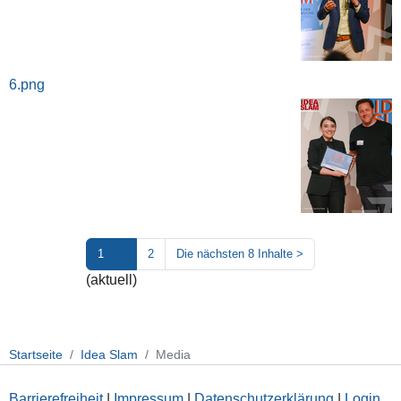
6.png
1
2
Die nächsten 8 Inhalte
>
(aktuell)
Startseite
Idea Slam
Media
Barrierefreiheit
|
Impressum
|
Datenschutzerklärung
|
Login