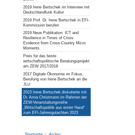
2019 Irene Bertschek im Interview mit
Deutschlandfunk Kultur
2019 Prof. Dr. Irene Bertschek in EFI-
Kommission berufen
2019 Neue Publikation: ICT and
Resilience in Times of Crisis:
Evidence from Cross-Country Micro
Moments
Preis für das beste
wirtschaftspolitische Beratungsprojekt
am ZEW 2017/2018
2017 Digitale Ökonomie im Fokus,
Berufung von Irene Bertschek an die
JLU
2023 Irene Bertschek diskutierte mit
Dr. Anna Christmann im Rahmen der
ZEW-Veranstaltungsreihe
„Wirtschaftspolitik aus erster Hand“
zum EFI-Jahresgutachten 2023
Startseite
Archiv