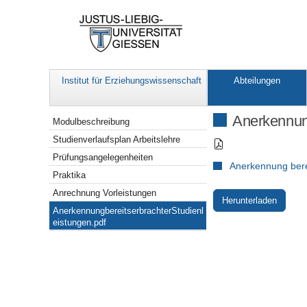
Institut für Erziehungswissenschaft
Abteilungen
Navigation
Anerkennung
Modulbeschreibung
Studienverlaufsplan Arbeitslehre
Prüfungsangelegenheiten
Anerkennung berei
Praktika
Anrechnung Vorleistungen
Herunterladen
AnerkennungbereitserbrachterStudienl
eistungen.pdf