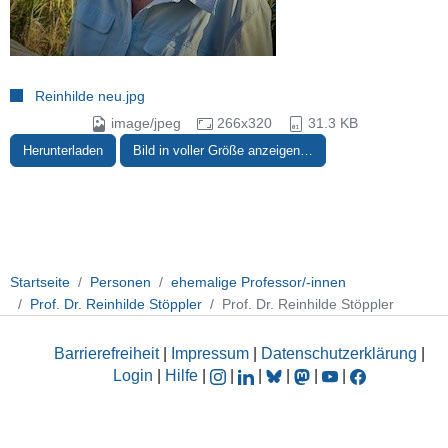
Reinhilde neu.jpg
image/jpeg
266x320
31.3 KB
Herunterladen
Bild in voller Größe anzeigen…
Startseite
Personen
ehemalige Professor/-innen
Prof. Dr. Reinhilde Stöppler
Prof. Dr. Reinhilde Stöppler
Barrierefreiheit
|
Impressum
|
Datenschutzerklärung
|
Login
|
Hilfe
|
|
|
|
|
|