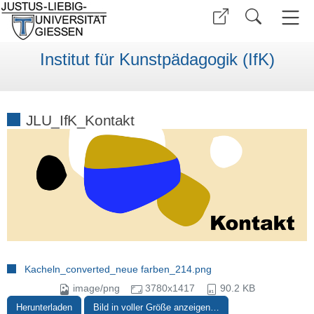
Institut für Kunstpädagogik (IfK)
JLU_IfK_Kontakt
Kacheln_converted_neue farben_214.png
image/png
3780x1417
90.2 KB
Herunterladen
Bild in voller Größe anzeigen…