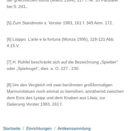
der griechischen Kunst (Mainz 1984), 227 f. Nr. 95 Farbtafel
bei S. 241
.
[5]
Zum Standmotiv s. Vorster 1983, 161 f. 349 Anm. 172.
[6]
Lisippo. L’arte e la fortuna (Monza 1995), 118-121 Abb.
4.15.V.
[7]
H. Rühfel beschränkt sich auf die Bezeichnung „Spieltier“
oder „Spielvogel“, dies. a. O. 227 . 230.
[8]
Um den Vergleich mit zwei berühmten großformatigen
Marmorstatuen noch einmal zu bemühen, annähernd zwischen
dem Eros des Lysipp und dem Knaben aus Lilaia; zur
Datierung Vorster 1983, 161 f.
Startseite
Einrichtungen
Antikensammlung