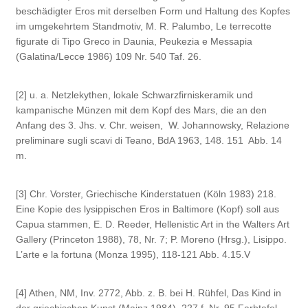
beschädigter Eros mit derselben Form und Haltung des Kopfes
im umgekehrtem Standmotiv, M. R.
Palumbo, Le terrecotte
figurate di Tipo Greco in Daunia, Peukezia e Messapia
(Galatina/Lecce 1986) 109 Nr. 540 Taf. 26
.
[2]
u. a. Netzlekythen, lokale Schwarzfirniskeramik und
kampanische Münzen mit dem Kopf des Mars, die an den
Anfang des 3. Jhs. v. Chr. weisen,
W. Johannowsky, Relazione
preliminare sugli scavi di Teano, BdA 1963, 148. 151 Abb. 14
m
.
[3]
Chr. Vorster, Griechische Kinderstatuen (Köln 1983) 218.
Eine Kopie des lysippischen Eros in Baltimore (Kopf) soll aus
Capua stammen, E. D. Reeder, Hellenistic Art in the Walters Art
Gallery (Princeton 1988), 78, Nr. 7; P. Moreno (Hrsg.), Lisippo.
L’arte e la fortuna (Monza 1995), 118-121 Abb. 4.15.V
[4]
Athen, NM, Inv. 2772, Abb. z. B. bei H. Rühfel, Das Kind in