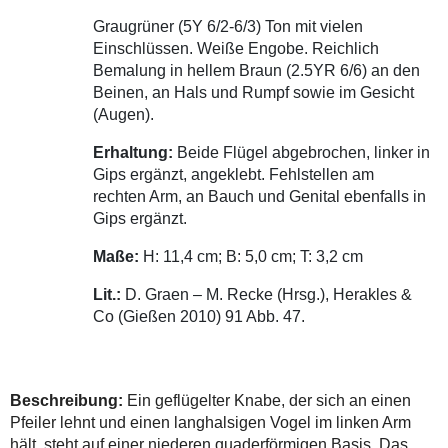
Graugrüner (5Y 6/2-6/3) Ton mit vielen
Einschlüssen. Weiße Engobe. Reichlich
Bemalung in hellem Braun (2.5YR 6/6) an den
Beinen, an Hals und Rumpf sowie im Gesicht
(Augen).
Erhaltung:
Beide Flügel abgebrochen, linker in
Gips ergänzt, angeklebt. Fehlstellen am
rechten Arm, an Bauch und Genital ebenfalls in
Gips ergänzt.
Maße:
H: 11,4 cm; B: 5,0 cm; T: 3,2 cm
Lit.:
D. Graen – M. Recke (Hrsg.), Herakles &
Co (Gießen 2010) 91 Abb. 47.
Beschreibung:
Ein geflügelter Knabe, der sich an einen
Pfeiler lehnt und einen langhalsigen Vogel im linken Arm
hält, steht auf einer niederen quaderförmigen Basis. Das