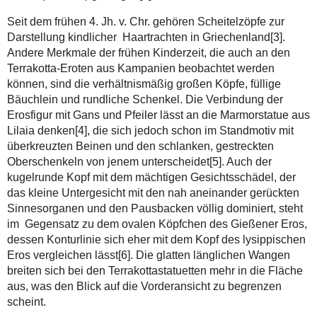
Seit dem frühen 4. Jh. v. Chr. gehören Scheitelzöpfe zur
Darstellung kindlicher Haartrachten in Griechenland
[3]
.
Andere Merkmale der frühen Kinderzeit, die auch an den
Terrakotta-Eroten aus Kampanien beobachtet werden
können, sind die verhältnismäßig großen Köpfe, füllige
Bäuchlein und rundliche Schenkel. Die Verbindung der
Erosfigur mit Gans und Pfeiler lässt an die Marmorstatue aus
Lilaia denken[4], die sich jedoch schon im Standmotiv mit
überkreuzten Beinen und den schlanken, gestreckten
Oberschenkeln von jenem unterscheidet[5]. Auch der
kugelrunde Kopf mit dem mächtigen Gesichtsschädel, der
das kleine Untergesicht mit den nah aneinander gerückten
Sinnesorganen und den Pausbacken völlig dominiert, steht
im Gegensatz zu dem ovalen Köpfchen des Gießener Eros,
dessen Konturlinie sich eher mit dem Kopf des lysippischen
Eros vergleichen lässt
[6]
. Die glatten länglichen Wangen
breiten sich bei den Terrakottastatuetten mehr in die Fläche
aus, was den Blick auf die Vorderansicht zu begrenzen
scheint.