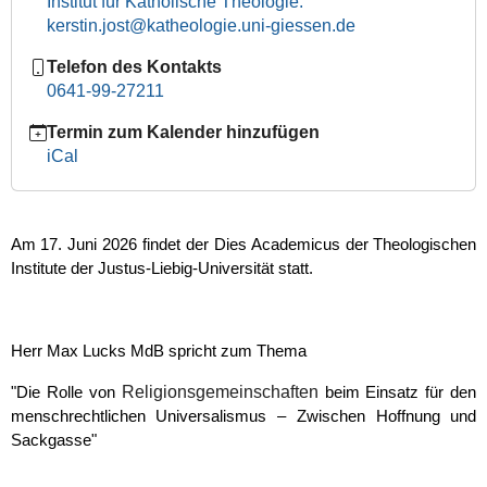
Institut für Katholische Theologie:
2026
kerstin.jost@katheologie.uni-giessen.de
2026-
Telefon des Kontakts
06-
0641-99-27211
17T16:00:00+02:00
2026-
Termin zum Kalender hinzufügen
06-
iCal
17T23:59:59+02:00
Referent:
Herr
Am 17. Juni 2026 findet der Dies Academicus der Theologischen
Max
Institute der Justus-Liebig-Universität statt.
Lucks
MdB
Herr Max Lucks MdB spricht zum Thema
Religionsgemeinschaften
"Die Rolle von
beim Einsatz für den
menschrechtlichen Universalismus – Zwischen Hoffnung und
Sackgasse"