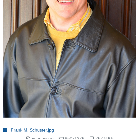
Frank M. Schuster.jpg
image/jpeg
850x1276
767.8 KB