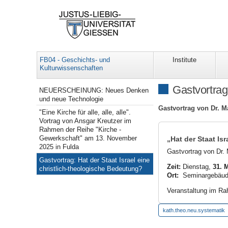
FB04 - Geschichts- und
Institute
Kulturwissenschaften
Navigation Institut für Katholische Theologie
Gastvortrag
NEUERSCHEINUNG: Neues Denken
und neue Technologie
Gastvortrag von Dr. Ma
"Eine Kirche für alle, alle, alle".
Vortrag von Ansgar Kreutzer im
Rahmen der Reihe "Kirche -
Gewerkschaft" am 13. November
„Hat der Staat Is
2025 in Fulda
Gastvortrag von Dr. 
Gastvortrag: Hat der Staat Israel eine
Zeit:
Dienstag,
31. M
christlich-theologische Bedeutung?
Ort:
Seminargebäude 
Veranstaltung im Rah
kath.theo.neu.systematik