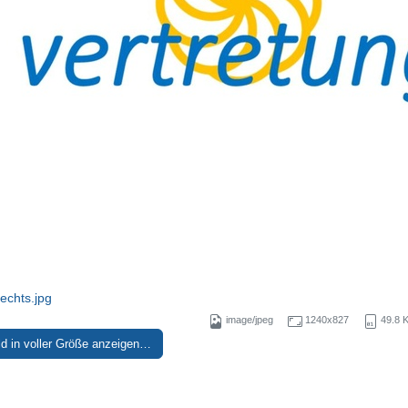
chts.jpg
image/jpeg
1240x827
49.8 
ld in voller Größe anzeigen…