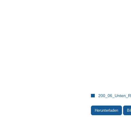
200_06_Unten_Re
Herunterladen
Bi