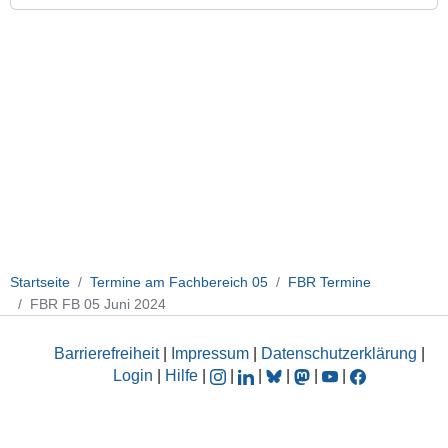
Juni
2024
2024-
06-
19T14:15:00+02:00
2024-
06-
19T23:59:59+02:00
Termin
der
Fachbereichsratssitzung
des
Startseite
Termine am Fachbereich 05
FBR Termine
Fachbereichs
FBR FB 05 Juni 2024
05
Barrierefreiheit
|
Impressum
|
Datenschutzerklärung
|
Login
|
Hilfe
|
|
|
|
|
|