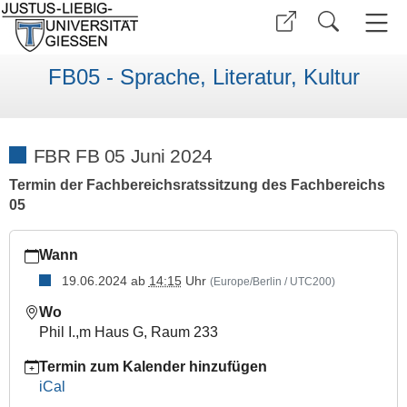
FB05 - Sprache, Literatur, Kultur
FBR FB 05 Juni 2024
Termin der Fachbereichsratssitzung des Fachbereichs
05
https://www.uni-
Wann
giessen.de/de/fbz/fb05/fb-
kalender/dates-
19.06.2024
ab
14:15
Uhr
(Europe/Berlin / UTC200)
fbr/date-
Wo
fbr05-
Phil I.,m Haus G, Raum 233
juni24
FBR
Termin zum Kalender hinzufügen
FB
iCal
05