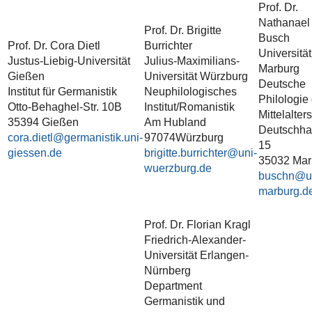
Prof. Dr.
Nathanael
Prof. Dr. Brigitte
Busch
Prof. Dr. Cora Dietl
Burrichter
Universität
Justus-Liebig-Universität
Julius-Maximilians-
Marburg
Gießen
Universität Würzburg
Deutsche
Institut für Germanistik
Neuphilologisches
Philologie
Otto-Behaghel-Str. 10B
Institut/Romanistik
Mittelalters
35394 Gießen
Am Hubland
Deutschhau
cora.dietl
97074Würzburg
15
brigitte.burrichter
35032 Mar
buschn
Prof. Dr. Florian Kragl
Friedrich-Alexander-
Universität Erlangen-
Nürnberg
Department
Germanistik und