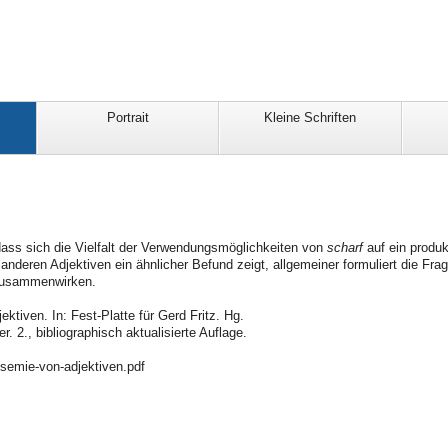
Portrait
Kleine Schriften
 dass sich die Vielfalt der Verwendungsmöglichkeiten von
scharf
auf ein produ
anderen Adjektiven ein ähnlicher Befund zeigt, allgemeiner formuliert die Fr
 zusammenwirken.
ktiven. In: Fest-Platte für Gerd Fritz. Hg.
 2., bibliographisch aktualisierte Auflage.
lysemie-von-adjektiven.pdf