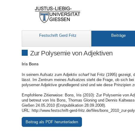
Festschrift Gerd Fritz
Beiträge
Zur Polysemie von Adjektiven
Iris Bons
In seinem Aufsatz zum Adjektiv
scharf
hat Fritz (1995) gezeigt,
lässt. Im Zentrum meines Aufsatzes steht die Frage, ob sich bei 
polysemer Adjektive grundlegend sind und wie diese Prinzipien
Empfohlene Zitierweise: Bons, Iris (2010): Zur Polysemie von Adje
und betreut von Iris Bons, Thomas Gloning und Dennis Kaltwasser.
Gießen 24.05.2010 (Erstpublikation 28.09.2008).
URL: http://www.festschrift-gerd-fritz.de/files/bons_2010_zur-po
Beitrag als PDF herunterladen