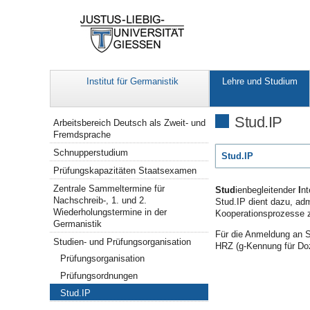
Institut für Germanistik
Lehre und Studium
Navigation
Stud.IP
Arbeitsbereich Deutsch als Zweit- und
Fremdsprache
Schnupperstudium
Stud.IP
Prüfungskapazitäten Staatsexamen
Zentrale Sammeltermine für
Stud
ienbegleitender
I
nt
Nachschreib-, 1. und 2.
Stud.IP dient dazu, ad
Wiederholungstermine in der
Kooperationsprozesse z
Germanistik
Für die Anmeldung an S
Studien- und Prüfungsorganisation
HRZ (g-Kennung für Doz
Prüfungsorganisation
Prüfungsordnungen
Stud.IP