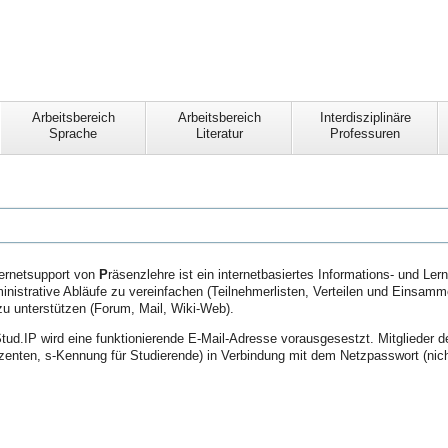
Arbeitsbereich
Arbeitsbereich
Interdisziplinäre
Sprache
Literatur
Professuren
ernetsupport von
P
räsenzlehre ist ein internetbasiertes Informations- und 
ministrative Abläufe zu vereinfachen (Teilnehmerlisten, Verteilen und Einsa
u unterstützen (Forum, Mail, Wiki-Web).
tud.IP wird eine funktionierende E-Mail-Adresse vorausgesestzt. Mitglieder
enten, s-Kennung für Studierende) in Verbindung mit dem Netzpasswort (nic