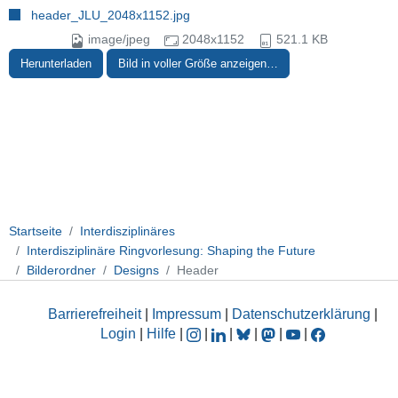
header_JLU_2048x1152.jpg
image/jpeg
2048x1152
521.1 KB
Herunterladen
Bild in voller Größe anzeigen…
Startseite
Interdisziplinäres
Interdisziplinäre Ringvorlesung: Shaping the Future
Bilderordner
Designs
Header
Barrierefreiheit
|
Impressum
|
Datenschutzerklärung
|
Login
|
Hilfe
|
|
|
|
|
|