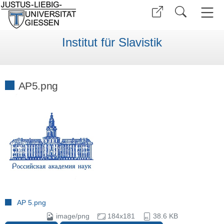
Institut für Slavistik
AP5.png
AP 5.png
image/png
184x181
38.6 KB