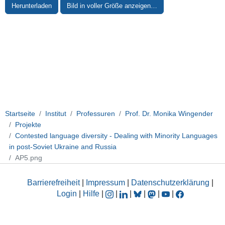
Herunterladen
Bild in voller Größe anzeigen…
Startseite
Institut
Professuren
Prof. Dr. Monika Wingender
Projekte
Contested language diversity - Dealing with Minority Languages
in post-Soviet Ukraine and Russia
AP5.png
Barrierefreiheit
|
Impressum
|
Datenschutzerklärung
|
Login
|
Hilfe
|
|
|
|
|
|