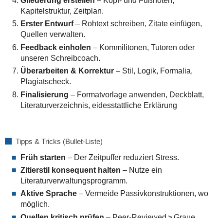
Gliederung erstellen
– Kopf‑ und Fußnoten,
Kapitelstruktur, Zeitplan.
Erster Entwurf
– Rohtext schreiben, Zitate einfügen,
Quellen verwalten.
Feedback einholen
– Kommilitonen, Tutoren oder
unseren Schreibcoach.
Überarbeiten & Korrektur
– Stil, Logik, Formalia,
Plagiatscheck.
Finalisierung
– Formatvorlage anwenden, Deckblatt,
Literaturverzeichnis, eidesstattliche Erklärung
Tipps & Tricks (Bullet‑Liste)
Früh starten
– Der Zeitpuffer reduziert Stress.
Zitierstil konsequent halten
– Nutze ein
Literaturverwaltungsprogramm.
Aktive Sprache
– Vermeide Passivkonstruktionen, wo
möglich.
Quellen kritisch prüfen
– Peer‑Reviewed > Graue