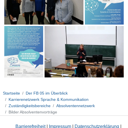
Startseite
Der FB 05 im Überblick
Karrierenetzwerk Sprache & Kommunikation
Zuständigkeitsbereiche
Absolventennetzwerk
Bilder Absolventenvorträge
Barrierefreiheit
|
Impressum
|
Datenschutzerklärung
|