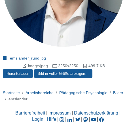
emslander_rund.jpg
image/jpeg
2250x2250
499.7 KB
Herunterladen
Bild in voller Größe anzeigen…
Startseite
Arbeitsbereiche
Pädagogische Psychologie
Bilder
emslander
Barrierefreiheit
|
Impressum
|
Datenschutzerklärung
|
Login
|
Hilfe
|
|
|
|
|
|