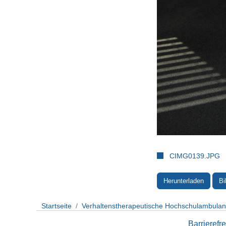
CIMG0139.JPG
Herunterladen
Bi
Startseite
Verhaltenstherapeutische Hochschulambula
Barrierefre