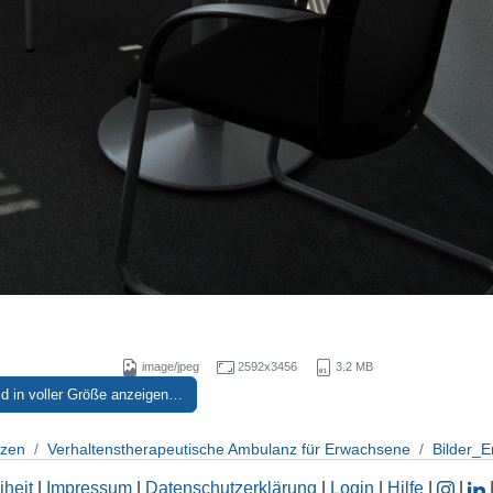
image/jpeg
2592x3456
3.2 MB
ld in voller Größe anzeigen…
nzen
Verhaltenstherapeutische Ambulanz für Erwachsene
Bilder_
iheit
|
Impressum
|
Datenschutzerklärung
|
Login
|
Hilfe
|
|