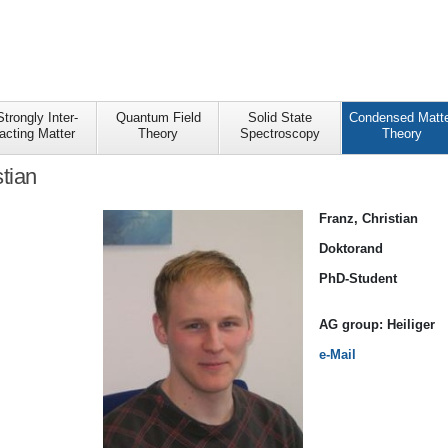
Strongly Inter-
Quantum Field
Solid State
Condensed Matte
acting Matter
Theory
Spectroscopy
Theory
stian
Franz, Christian
Doktorand
PhD-Student
AG
group:
Heiliger
e-Mail