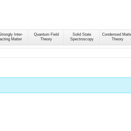
Strongly Inter-
Quantum Field
Solid State
Condensed Matte
acting Matter
Theory
Spectroscopy
Theory