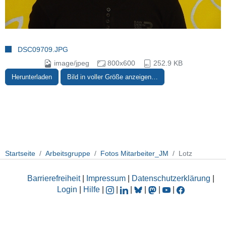
DSC09709.JPG
image/jpeg
800x600
252.9 KB
Herunterladen
Bild in voller Größe anzeigen…
Startseite
Arbeitsgruppe
Fotos Mitarbeiter_JM
Lotz
Barrierefreiheit
|
Impressum
|
Datenschutzerklärung
|
Login
|
Hilfe
|
|
|
|
|
|