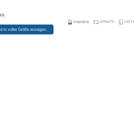
pg
image/jpeg
1478x470
133.2 
ld in voller Größe anzeigen…