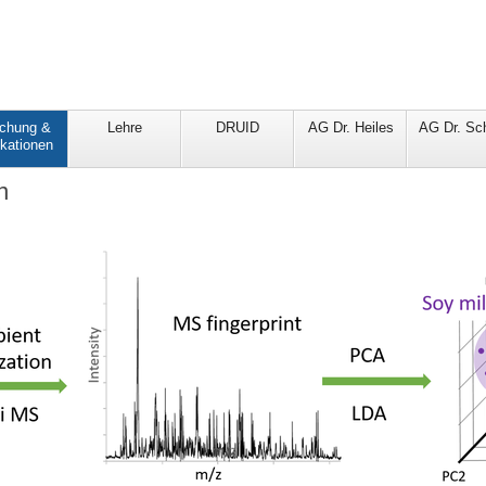
schung &
Lehre
DRUID
AG Dr. Heiles
AG Dr. Sc
ikationen
n