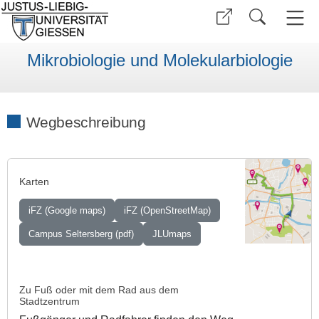
Mikrobiologie und Molekularbiologie
Wegbeschreibung
Karten
iFZ (Google maps)
iFZ (OpenStreetMap)
Campus Seltersberg (pdf)
JLUmaps
Zu Fuß oder mit dem Rad aus dem
Stadtzentrum