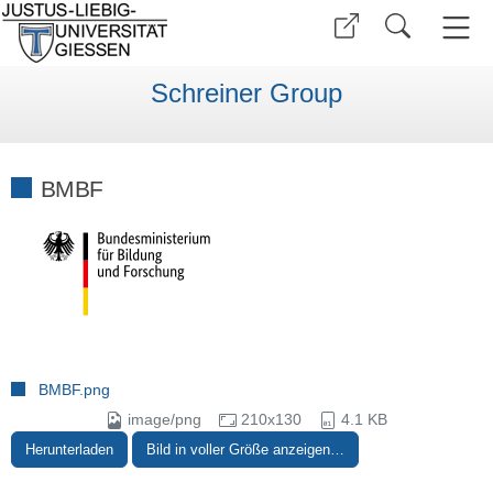
Schreiner Group
BMBF
BMBF.png
image/png
210x130
4.1 KB
Herunterladen
Bild in voller Größe anzeigen…