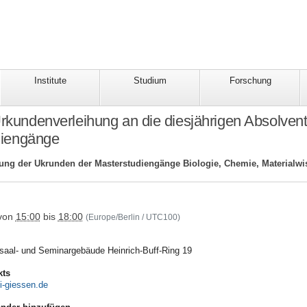
Institute
Studium
Forschung
Urkundenverleihung an die diesjährigen Absolven
diengänge
hung der Ukrunden der Masterstudiengänge Biologie, Chemie, Materialwi
/veranstaltungskalender/termine/2023-
von
15:00
bis
18:00
(Europe/Berlin / UTC100)
saal- und Seminargebäude Heinrich-Buff-Ring 19
kts
-giessen.de