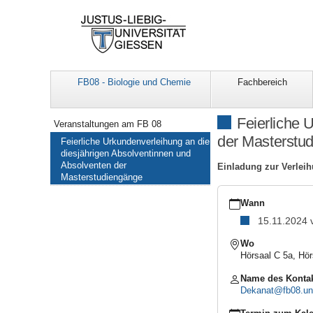
FB08 - Biologie und Chemie
Fachbereich
Navigation
Feierliche 
Veranstaltungen am FB 08
der Masterstu
Feierliche Urkundenverleihung an die
diesjährigen Absolventinnen und
Absolventen der
Einladung zur Verlei
Masterstudiengänge
https://www.uni-
giessen.de/de/fbz/fb08
Wann
11-
15.11.2024
15
Feierliche
Wo
Urkundenverleihung
Hörsaal C 5a, Hör
an
die
Name des Konta
diesjährigen
Dekanat@fb08.uni
Absolventinnen
und