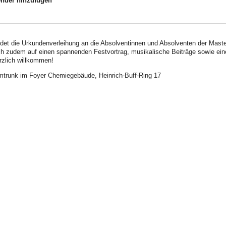
nder hinzufügen
det die Urkundenverleihung an die Absolventinnen und Absolventen der Master
h zudem auf einen spannenden Festvortrag, musikalische Beiträge sowie ei
rzlich willkommen!
mtrunk im Foyer Chemiegebäude, Heinrich-Buff-Ring 17