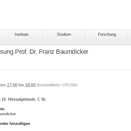
Institute
Studium
Forschung
lesung Prof. Dr. Franz Baumdicker
/veranstaltungskalender/termine/2026-
von
17:00
bis
18:00
(Europe/Berlin / UTC200)
g 19, Hörsaalgebäude, C 5b
kts
aumdicker
nder hinzufügen