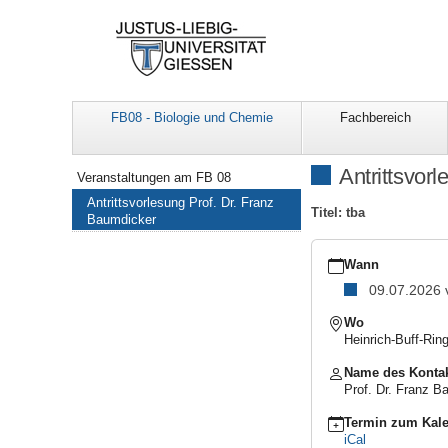
FB08 - Biologie und Chemie
Fachbereich
Navigation
Antrittsvor
Veranstaltungen am FB 08
Antrittsvorlesung Prof. Dr. Franz
Titel: tba
Baumdicker
https://www.uni-
giessen.de/de/fbz/fb08
Wann
07-
09.07.2026
09-
avl
Wo
Antrittsvorlesung
Heinrich-Buff-Rin
Prof.
Dr.
Name des Konta
Franz
Prof. Dr. Franz B
Baumdicker
Termin zum Kale
2026-
iCal
07-