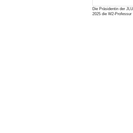
09T17:00:00+02:00
Die Präsidentin der JLU
2026-
2025 die W2-Professur 
07-
09T18:00:00+02:00
Titel:
tba