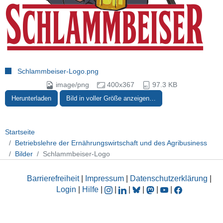
Schlammbeiser-Logo.png
image/png
400x367
97.3 KB
Herunterladen
Bild in voller Größe anzeigen…
Startseite
Betriebslehre der Ernährungswirtschaft und des Agribusiness
Bilder
Schlammbeiser-Logo
Barrierefreiheit
|
Impressum
|
Datenschutzerklärung
|
Login
|
Hilfe
|
|
|
|
|
|