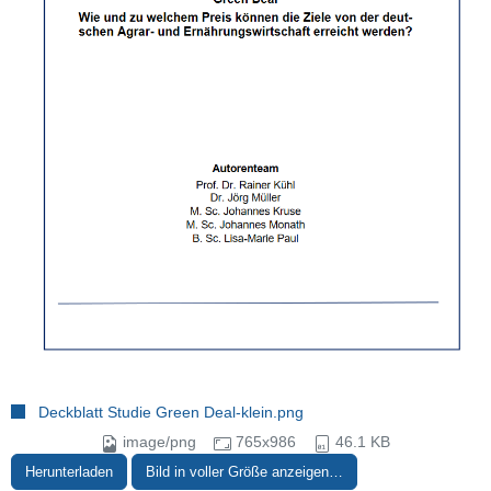
Deckblatt Studie Green Deal-klein.png
image/png
765x986
46.1 KB
Herunterladen
Bild in voller Größe anzeigen…