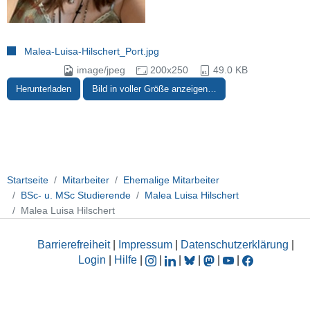
Malea-Luisa-Hilschert_Port.jpg
image/jpeg
200x250
49.0 KB
Herunterladen
Bild in voller Größe anzeigen…
Startseite
Mitarbeiter
Ehemalige Mitarbeiter
BSc- u. MSc Studierende
Malea Luisa Hilschert
Malea Luisa Hilschert
Barrierefreiheit
|
Impressum
|
Datenschutzerklärung
|
Login
|
Hilfe
|
|
|
|
|
|