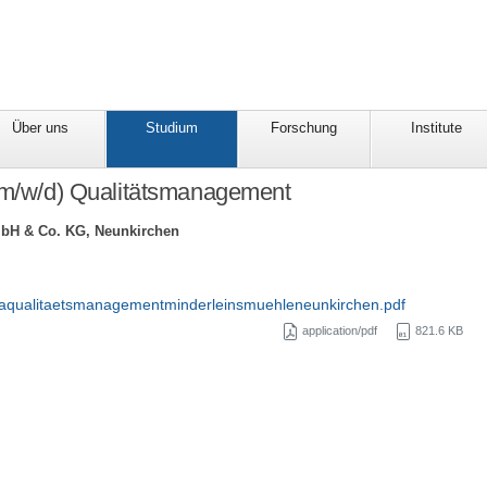
Über uns
Studium
Forschung
Institute
(m/w/d) Qualitätsmanagement
bH & Co. KG, Neunkirchen
aqualitaetsmanagementminderleinsmuehleneunkirchen.pdf
application/pdf
821.6 KB