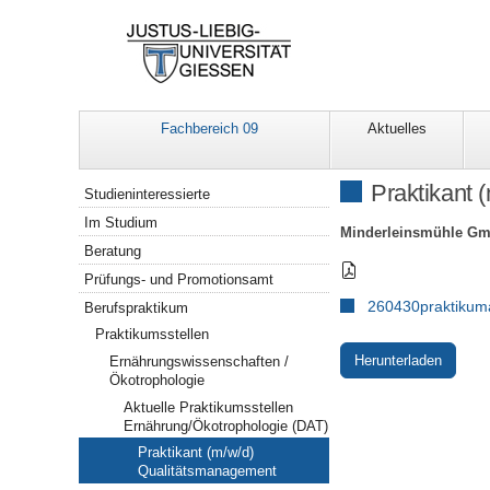
Fachbereich 09
Aktuelles
Navigation
Praktikant 
Studieninteressierte
Im Studium
Minderleinsmühle Gm
Beratung
Prüfungs- und Promotionsamt
260430praktikum
Berufspraktikum
Praktikumsstellen
Herunterladen
Ernährungswissenschaften /
Ökotrophologie
Aktuelle Praktikumsstellen
Ernährung/Ökotrophologie (DAT)
Praktikant (m/w/d)
Qualitätsmanagement