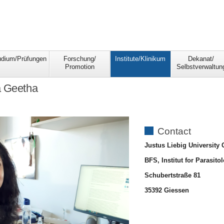
udium/Prüfungen
Forschung/
Institute/Klinikum
Dekanat/
Promotion
Selbstverwaltun
a Geetha
Contact
Justus Liebig University
BFS, Institut for Parasito
Schubertstraße 81
35392 Giessen