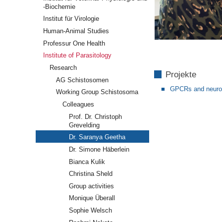
-Biochemie
Institut für Virologie
Human-Animal Studies
Professur One Health
Institute of Parasitology
Research
Projekte
AG Schistosomen
GPCRs and neuro
Working Group Schistosoma
Colleagues
Prof. Dr. Christoph
Grevelding
Dr. Saranya Geetha
Dr. Simone Häberlein
Bianca Kulik
Christina Sheld
Group activities
Monique Überall
Sophie Welsch