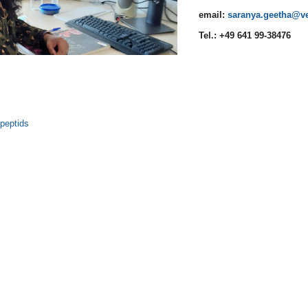
email:
saranya.geetha
Tel.:
+49 641 99-38476
peptid
s