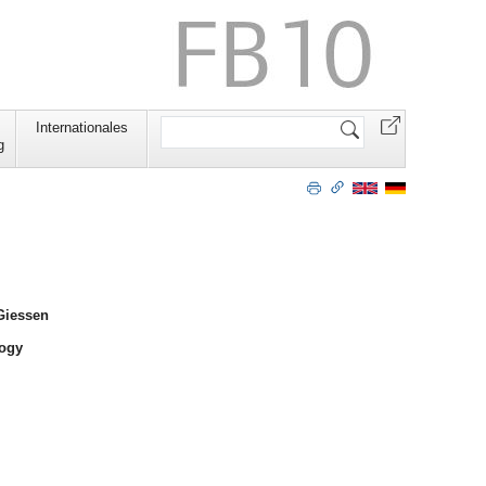
Search
Internationales
Site
g
 Giessen
logy