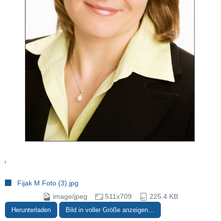
Fijak M Foto (3).jpg
image/jpeg
511x709
225.4 KB
Herunterladen
Bild in voller Größe anzeigen…