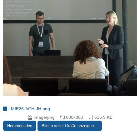
MIE26-ACH-JH.png
image/png
600x800
616.9 KB
Herunterladen
Bild in voller Größe anzeigen…