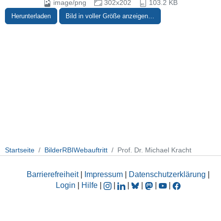
image/png
302x202
103.2 KB
Herunterladen
Bild in voller Größe anzeigen…
Startseite
BilderRBIWebauftritt
Prof. Dr. Michael Kracht
Barrierefreiheit
|
Impressum
|
Datenschutzerklärung
|
Login
|
Hilfe
|
|
|
|
|
|