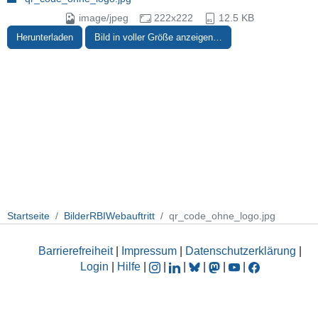
image/jpeg
222x222
12.5 KB
Herunterladen
Bild in voller Größe anzeigen…
Startseite
BilderRBIWebauftritt
qr_code_ohne_logo.jpg
Barrierefreiheit
|
Impressum
|
Datenschutzerklärung
|
Login
|
Hilfe
|
|
|
|
|
|