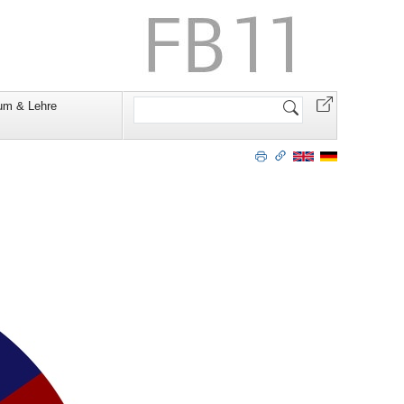
Website
um & Lehre
durchsuchen