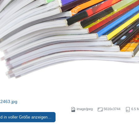
463.jpg
image/jpeg
5616x3744
6.5 
ld in voller Größe anzeigen…