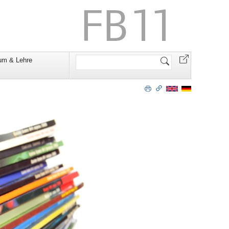
Website
um & Lehre
durchsuchen