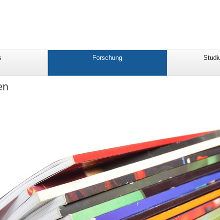
s
Forschung
Studi
en