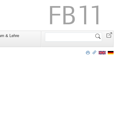
Website
um & Lehre
durchsuchen