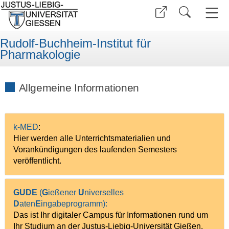
Rudolf-Buchheim-Institut für
Pharmakologie
Allgemeine Informationen
k-MED
:
Hier werden alle Unterrichtsmaterialien und
Vorankündigungen des laufenden Semesters
veröffentlicht.
GUDE
(
G
ießener
U
niverselles
D
aten
E
ingabeprogramm):
Das ist Ihr digitaler Campus für Informationen rund um
Ihr Studium an der Justus-Liebig-Universität Gießen.