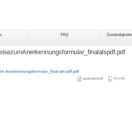
ds
FAQ
Zuständigkeite
eisezumAnerkennungsformular_finalalspdf.pdf
um Anerkennungsformular_final-als pdf.pdf
application/pdf
78.4 KB