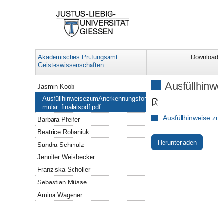
Akademisches Prüfungsamt
Downloa
Geisteswissenschaften
Navigation
Ausfüllhinw
Jasmin Koob
AusfüllhinweisezumAnerkennungsfor
mular_finalalspdf.pdf
Ausfüllhinweise z
Barbara Pfeifer
Beatrice Robaniuk
Herunterladen
Sandra Schmalz
Jennifer Weisbecker
Franziska Scholler
Sebastian Müsse
Amina Wagener