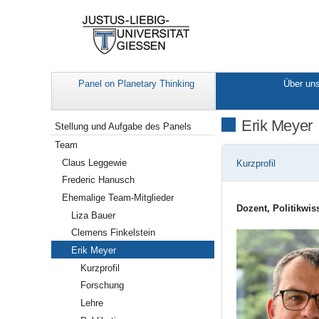
Panel on Planetary Thinking
Über un
Navigation
Erik Meyer
Stellung und Aufgabe des Panels
Team
Claus Leggewie
Kurzprofil
Frederic Hanusch
Ehemalige Team-Mitglieder
Dozent, Politikwi
Liza Bauer
Clemens Finkelstein
Erik Meyer
Kurzprofil
Forschung
Lehre