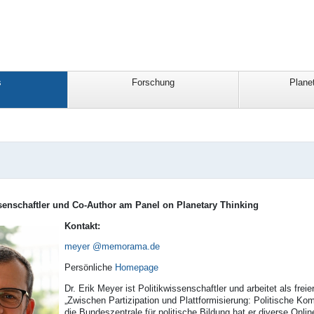
s
Forschung
Planet
ssenschaftler und Co-Author am Panel on Planetary Thinking
Kontakt:
meyer
Persönliche
Homepage
Dr. Erik Meyer ist Politikwissenschaftler und arbeitet als frei
„Zwischen Partizipation und Plattformisierung: Politische Ko
die Bundeszentrale für politische Bildung hat er diverse Onli