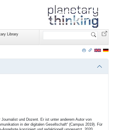
Website
ary Library
durchsuchen
er Journalist und Dozent. Er ist unter anderem Autor von
mmunikation in der digitalen Gesellschaft“ (Campus 2019). Für
ne-Angebote konzipiert und redaktionell umgesetzt. 2020