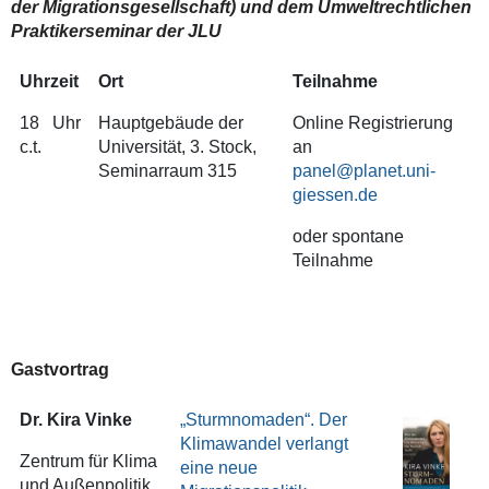
der Migrationsgesellschaft) und dem Umweltrechtlichen
Praktikerseminar der JLU
Uhrzeit
Ort
Teilnahme
18 Uhr
Hauptgebäude der
Online Registrierung
c.t.
Universität, 3. Stock,
an
Seminarraum 315
panel@planet.uni-
giessen.de
oder spontane
Teilnahme
Gastvortrag
Dr. Kira Vinke
„Sturmnomaden“. Der
Klimawandel verlangt
Zentrum für Klima
eine neue
und Außenpolitik