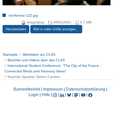
konferenz-122.jpg
image/jpeg
4000x2661
5.7 MB
Herunterladen
Bild in voller Größe anzeigen…
Startseite
Aktivitäten am CLAS
Berichte und Videos über das CLAS
International Student Conference: "The City of the Future -
Connected Minds and Visionary Ideas"
Keynote Speaker Stefan Carsten
Barrierefreiheit
|
Impressum
|
Datenschutzerklärung
|
Login
|
Hilfe
|
|
|
|
|
|