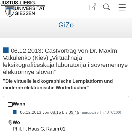
GiZo
06.12.2013: Gastvortrag von Dr. Maxim
Vakulenko (Kiev) „Virtual’naja
leksikografičeskaja laboratorija i sovremennye
ėlektronnye slovari“
"Die virtuelle lexikographische Lernplattform und
moderne elektronische Wörterbücher"
https://www.uni-
Wann
giessen.de/de/fbz/zentren/gizo/aktiv/2013/Vakulenko
06.12.2013
von
08:15
bis
09:45
(Europe/Berlin / UTC100)
06.12.2013:
Gastvortrag
Wo
von
Phil. II, Haus G, Raum 01