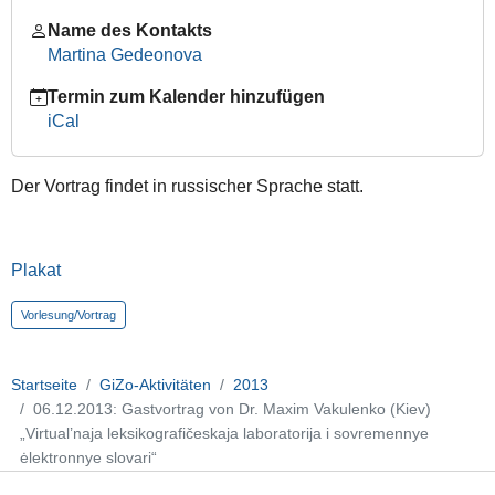
Dr.
Maxim
Name des Kontakts
Vakulenko
Martina Gedeonova
(Kiev)
Termin zum Kalender hinzufügen
„Virtual’naja
iCal
leksikografičeskaja
laboratorija
i
Der Vortrag findet in russischer Sprache statt.
sovremennye
ėlektronnye
slovari“
Plakat
2013-
12-
Vorlesung/Vortrag
06T08:15:00+01:00
2013-
12-
Startseite
GiZo-Aktivitäten
2013
06T09:45:00+01:00
06.12.2013: Gastvortrag von Dr. Maxim Vakulenko (Kiev)
"Die
„Virtual’naja leksikografičeskaja laboratorija i sovremennye
virtuelle
ėlektronnye slovari“
lexikographische