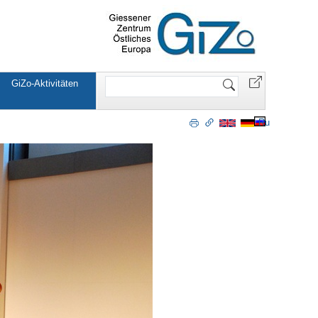
Website
GiZo-Aktivitäten
durchsuchen
Ru