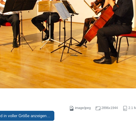
image/jpeg
2896x1944
2.1 
ld in voller Größe anzeigen…