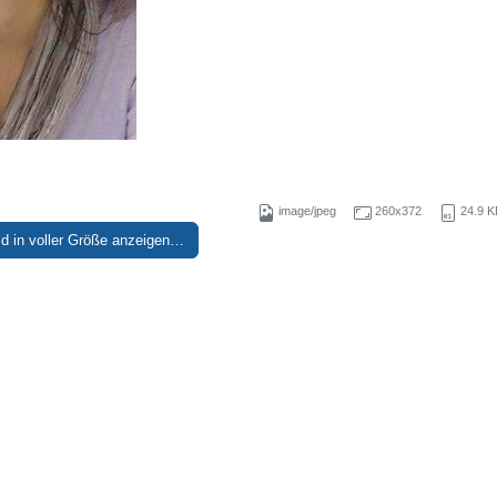
image/jpeg
260x372
24.9 K
ld in voller Größe anzeigen…