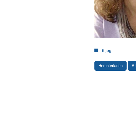
tt.jpg
Herunterladen
Bi